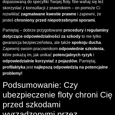
dopasowaną do specyfiki Twojej floty. Nie wahaj się też
skorzystać z konsultacji z prawnikiem – on pomoże Ci
rozwikłać
zagmatwane kwestie prawne
i zapewni, że
jesteś
chroniony przed niepotrzebnymi sporami
.
Pamiętaj – dobrze przygotowane
procedury i regulaminy
dotyczące odpowiedzialności za szkody
to nie tylko
gwarancja bezpieczeństwa, ale także
spokoju ducha
.
Zapewnij swoim pracownikom
odpowiednie szkolenia
,
które pokażą im, jak unikać
potencjalnych ryzyk
i
odpowiedzialnie korzystać z pojazdów
. Pamiętaj,
profilaktyka
jest
najlepszą odpowiedzią na potencjalne
problemy!
Podsumowanie: Czy
ubezpieczenie floty chroni Cię
przed szkodami
wyrządzonymi przez