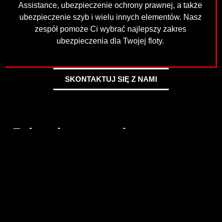
Assistance, ubezpieczenie ochrony prawnej, a także
ubezpieczenie szyb i wielu innych elementów. Nasz
zespół pomoże Ci wybrać najlepszy zakres
ubezpieczenia dla Twojej floty.
SKONTAKTUJ SIĘ Z NAMI
Zalety korzystania z
ubezpieczenia floty
samochodowej w jednym
miejscu.
Komfort i oszczędność czasu:
Zamiast zawierać
osobne polisy na każdy pojazd, możesz