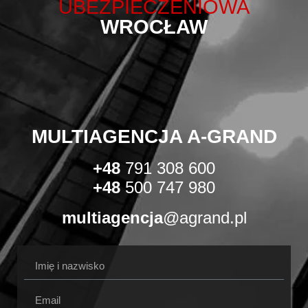
UBEZPIECZENIOWA
WROCŁAW
MULTIAGENCJA A-GRAND
+48
791 308 600
+48
500 747 980
multiagencja
@agrand.pl