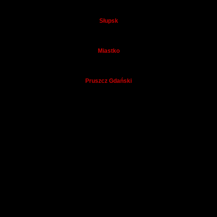
Słupsk
Miastko
Pruszcz Gdański
Kęty
Brzeziny
Koło
Małogoszcz