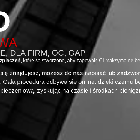
D
AWA
, DLA FIRM, OC, GAP
zpieczeń
, które są stworzone, aby zapewnić Ci maksymalne be
i się znajdujesz, możesz do nas napisać lub zadzwon
. Cała procedura odbywa się online, dzięki czemu
pieczeniową, zyskując na czasie i środkach pienięż