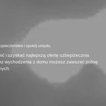
zpieczeństwo i spokój umysłu.
ić i uzyskać najlepszą ofertę uzbepizecznia
 bez wychodzenia z domu możesz zawszeć polisę
nych.