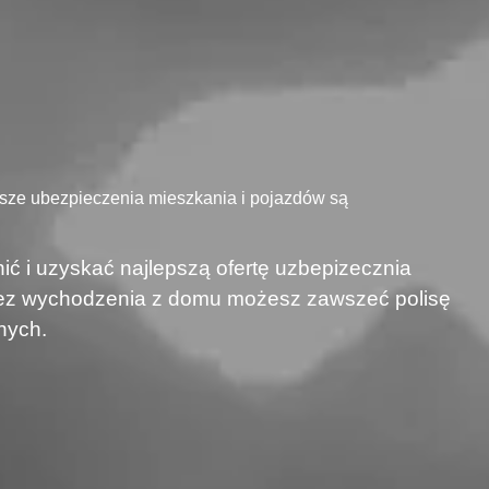
asze ubezpieczenia mieszkania i pojazdów są
ić i uzyskać najlepszą ofertę uzbepizecznia
 bez wychodzenia z domu możesz zawszeć polisę
nych.