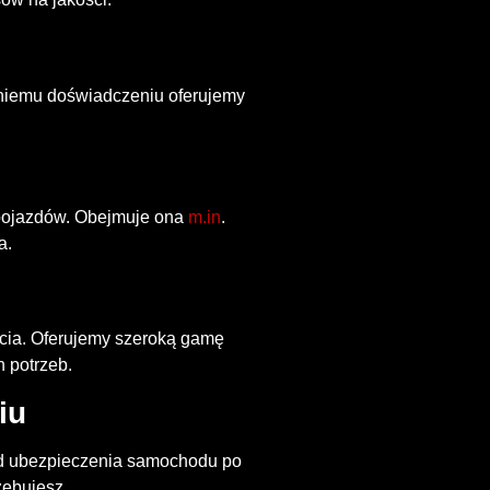
tniemu doświadczeniu oferujemy
 pojazdów. Obejmuje ona
m.in
.
a.
cia. Oferujemy szeroką gamę
 potrzeb.
iu
Od ubezpieczenia samochodu po
zebujesz.