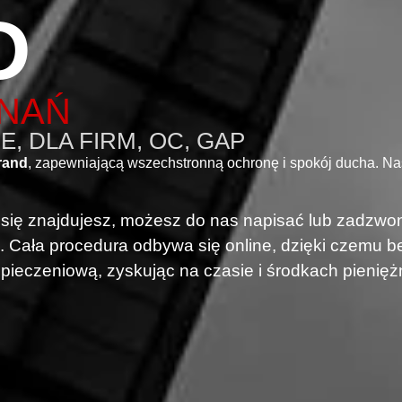
D
ZNAŃ
, DLA FIRM, OC, GAP
rand
, zapewniającą wszechstronną ochronę i spokój ducha. N
i się znajdujesz, możesz do nas napisać lub zadzwon
. Cała procedura odbywa się online, dzięki czemu
pieczeniową, zyskując na czasie i środkach pienięż