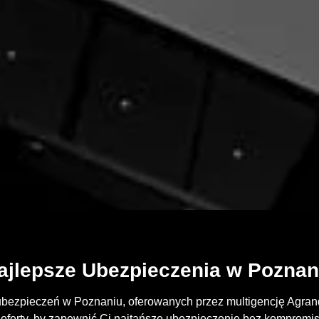
ajlepsze Ubezpieczenia w Poznan
ubezpieczeń w Poznaniu, oferowanych przez multigencję Agrand
ferty, by zapewnić Ci najtańsze ubezpieczenie bez kompromis