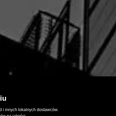
iu
 i innych lokalnych dostawców.
ów na jakości.