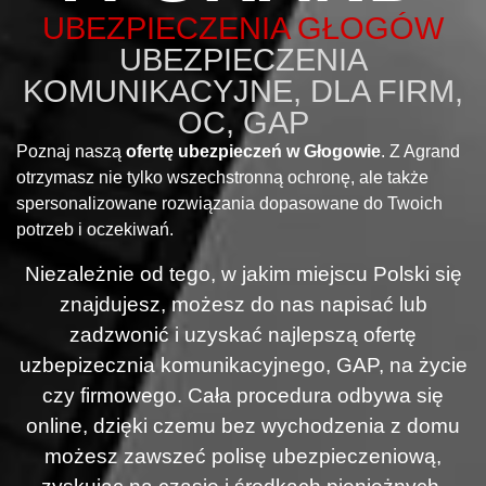
UBEZPIECZENIA GŁOGÓW
UBEZPIECZENIA
KOMUNIKACYJNE, DLA FIRM,
OC, GAP
Poznaj naszą
ofertę ubezpieczeń w Głogowie
. Z Agrand
otrzymasz nie tylko wszechstronną ochronę, ale także
spersonalizowane rozwiązania dopasowane do Twoich
potrzeb i oczekiwań.
Niezależnie od tego, w jakim miejscu Polski się
znajdujesz, możesz do nas napisać lub
zadzwonić i uzyskać najlepszą ofertę
uzbepizecznia komunikacyjnego, GAP, na życie
czy firmowego. Cała procedura odbywa się
online, dzięki czemu bez wychodzenia z domu
możesz zawszeć polisę ubezpieczeniową,