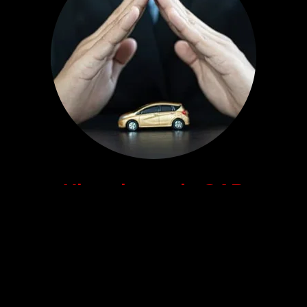
Ubezpieczenia GAP
Wyróżniając się na rynku dzięki naszym ubezpieczeniom
GAP, oferujemy Ci ochronę finansową na wypadek, gdy
wartość rynkowa Twojego samochodu jest niższa niż kwota,
którą jeszcze musisz spłacić. Nasze ubezpieczenia GAP to
gwarancja Twojego spokoju ducha.