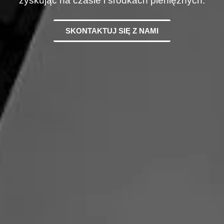
zyskując na czasie i środkach pieniężnych.
SKONTAKTUJ SIĘ Z NAMI