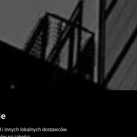
ie
 i innych lokalnych dostawców.
ów na jakości.