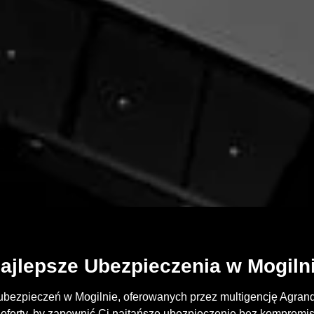
ajlepsze Ubezpieczenia w Mogiln
ubezpieczeń w Mogilnie, oferowanych przez multigencję Agrand
ferty, by zapewnić Ci najtańsze ubezpieczenie bez kompromis