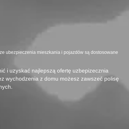
sze ubezpieczenia mieszkania i pojazdów są dostosowane
ić i uzyskać najlepszą ofertę uzbepizecznia
 bez wychodzenia z domu możesz zawszeć polisę
nych.