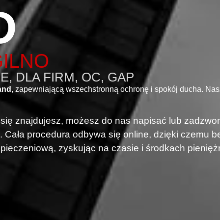
D
GILNO
, DLA FIRM, OC, GAP
and
, zapewniającą wszechstronną ochronę i spokój ducha. Na
i się znajdujesz, możesz do nas napisać lub zadzwon
. Cała procedura odbywa się online, dzięki czemu
pieczeniową, zyskując na czasie i środkach pienięż