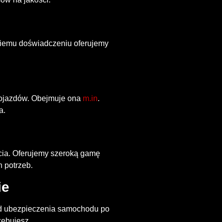
tniemu doświadczeniu oferujemy
pojazdów. Obejmuje ona
m.in
.
a.
cia. Oferujemy szeroką gamę
 potrzeb.
ie
Od ubezpieczenia samochodu po
zebujesz.