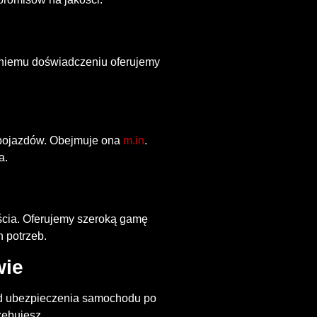
etniemu doświadczeniu oferujemy
 pojazdów. Obejmuje ona
m.in
.
a.
ścia. Oferujemy szeroką gamę
 potrzeb.
wie
Od ubezpieczenia samochodu po
zebujesz.