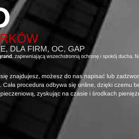
D
ORKÓW
, DLA FIRM, OC, GAP
grand
, zapewniającą wszechstronną ochronę i spokój ducha. 
i się znajdujesz, możesz do nas napisać lub zadzwon
. Cała procedura odbywa się online, dzięki czemu
pieczeniową, zyskując na czasie i środkach pienięż