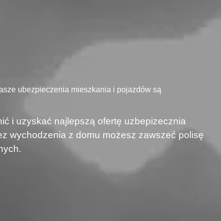
Nasze ubezpieczenia mieszkania i pojazdów są
ić i uzyskać najlepszą ofertę uzbepizecznia
 bez wychodzenia z domu możesz zawszeć polisę
nych.