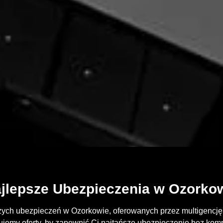
jlepsze Ubezpieczenia w Ozorko
zych ubezpieczeń w Ozorkowie, oferowanych przez multigencję 
emy oferty, by zapewnić Ci najtańsze ubezpieczenie bez kom