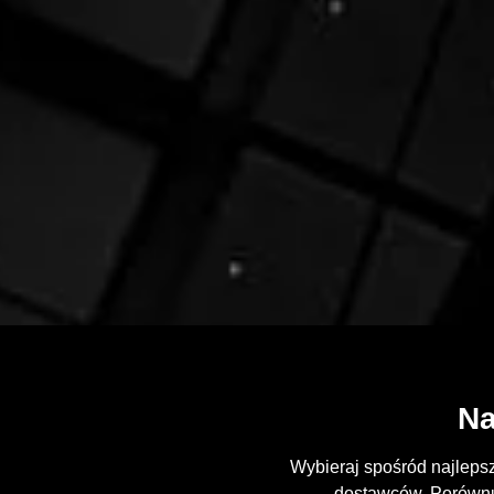
Na
Wybieraj spośród najleps
dostawców. Porównuj