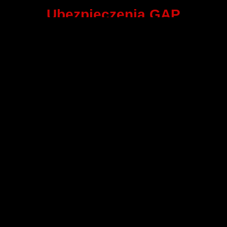
Ubezpieczenia GAP
Wyróżniając się na rynku dzięki naszym ubezpieczeniom
GAP, oferujemy Ci ochronę finansową na wypadek, gdy
wartość rynkowa Twojego samochodu jest niższa niż kwota,
którą jeszcze musisz spłacić. Nasze ubezpieczenia GAP to
gwarancja Twojego spokoju ducha.