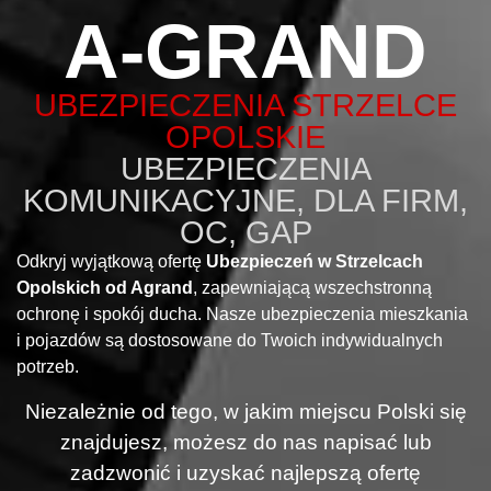
A-GRAND
UBEZPIECZENIA STRZELCE
OPOLSKIE
UBEZPIECZENIA
KOMUNIKACYJNE, DLA FIRM,
OC, GAP
Odkryj wyjątkową ofertę
Ubezpieczeń w Strzelcach
Opolskich od Agrand
, zapewniającą wszechstronną
ochronę i spokój ducha. Nasze ubezpieczenia mieszkania
i pojazdów są dostosowane do Twoich indywidualnych
potrzeb.
Niezależnie od tego, w jakim miejscu Polski się
znajdujesz, możesz do nas napisać lub
zadzwonić i uzyskać najlepszą ofertę