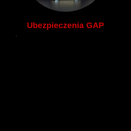
Ubezpieczenia GAP
Wyróżniając się na rynku dzięki naszym ubezpieczeniom
GAP, oferujemy Ci ochronę finansową na wypadek, gdy
wartość rynkowa Twojego samochodu jest niższa niż kwota,
którą jeszcze musisz spłacić. Nasze ubezpieczenia GAP to
gwarancja Twojego spokoju ducha.