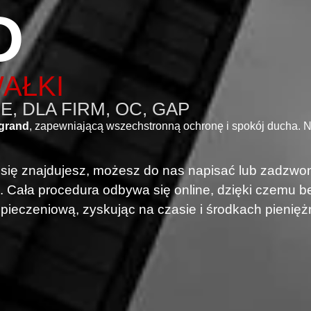
D
AŁKI
, DLA FIRM, OC, GAP
grand
, zapewniającą wszechstronną ochronę i spokój ducha. 
i się znajdujesz, możesz do nas napisać lub zadzwon
. Cała procedura odbywa się online, dzięki czemu
pieczeniową, zyskując na czasie i środkach pienięż