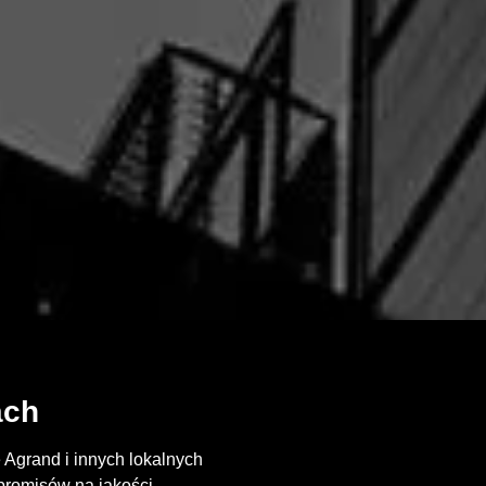
ach
Agrand i innych lokalnych
promisów na jakości.