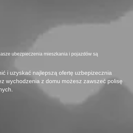
Nasze ubezpieczenia mieszkania i pojazdów są
ić i uzyskać najlepszą ofertę uzbepizecznia
 bez wychodzenia z domu możesz zawszeć polisę
nych.