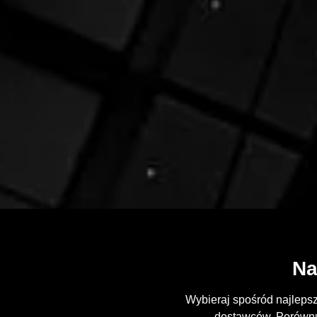
Na
Wybieraj spośród najleps
dostawców. Porównuj