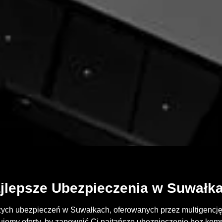
jlepsze Ubezpieczenia w Suwałk
zych ubezpieczeń w Suwałkach, oferowanych przez multigencję 
emy oferty, by zapewnić Ci najtańsze ubezpieczenie bez kom