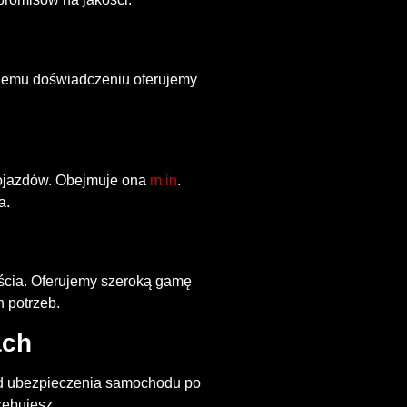
niemu doświadczeniu oferujemy
pojazdów. Obejmuje ona
m.in
.
a.
ścia. Oferujemy szeroką gamę
 potrzeb.
ach
Od ubezpieczenia samochodu po
zebujesz.