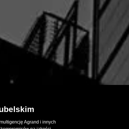
ubelskim
ultigencję Agrand i innych
 kompromisów na jakości.