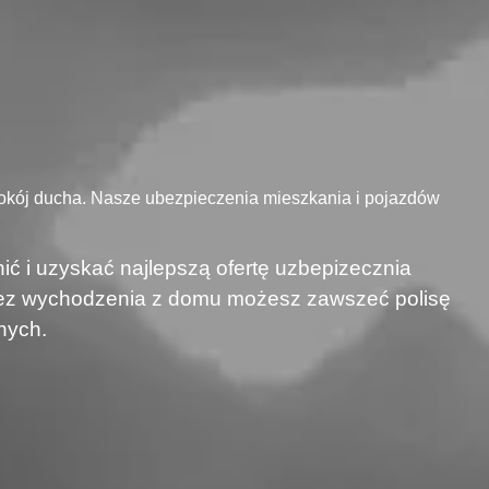
okój ducha. Nasze ubezpieczenia mieszkania i pojazdów
ić i uzyskać najlepszą ofertę uzbepizecznia
 bez wychodzenia z domu możesz zawszeć polisę
nych.