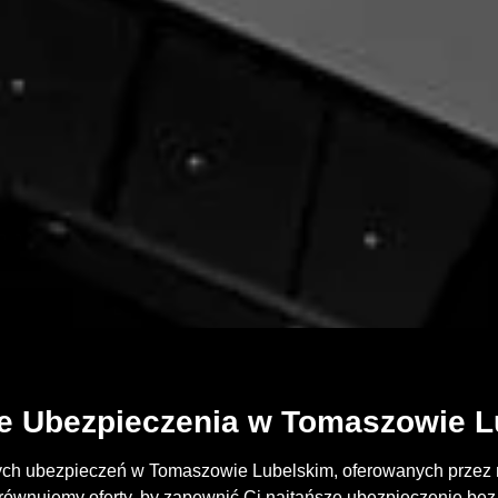
ze Ubezpieczenia w Tomaszowie L
ych ubezpieczeń w Tomaszowie Lubelskim, oferowanych przez m
równujemy oferty, by zapewnić Ci najtańsze ubezpieczenie bez