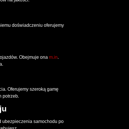
etniemu doświadczeniu oferujemy
 pojazdów. Obejmuje ona
m.in
.
a.
ścia. Oferujemy szeroką gamę
 potrzeb.
ju
Od ubezpieczenia samochodu po
zebujesz.