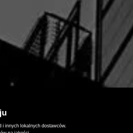
ju
 i innych lokalnych dostawców.
ów na jakości.