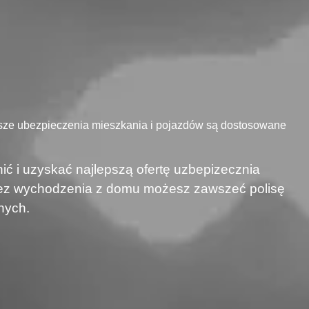
asze ubezpieczenia mieszkania i pojazdów są dostosowane
ić i uzyskać najlepszą ofertę uzbepizecznia
 bez wychodzenia z domu możesz zawszeć polisę
nych.