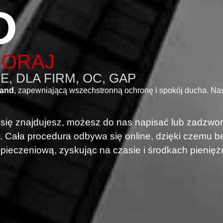
D
GORAJ
, DLA FIRM, OC, GAP
rand
, zapewniającą wszechstronną ochronę i spokój ducha. N
i się znajdujesz, możesz do nas napisać lub zadzwon
. Cała procedura odbywa się online, dzięki czemu
pieczeniową, zyskując na czasie i środkach pienięż