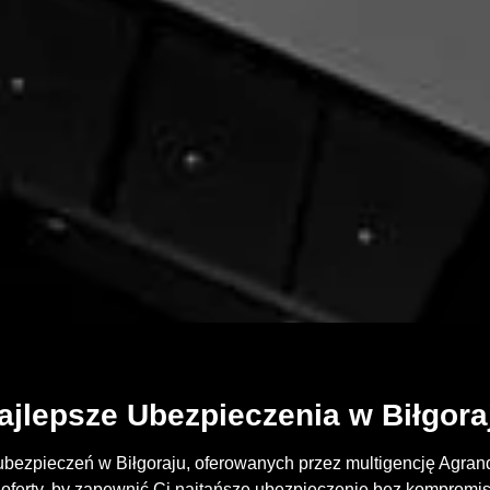
ajlepsze Ubezpieczenia w Biłgora
ubezpieczeń w Biłgoraju, oferowanych przez multigencję Agrand
ferty, by zapewnić Ci najtańsze ubezpieczenie bez kompromis