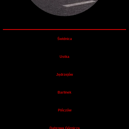
Świdnica
Ustka
Jędrzejów
Barlinek
Pińczów
Dąbrowa Górnicza