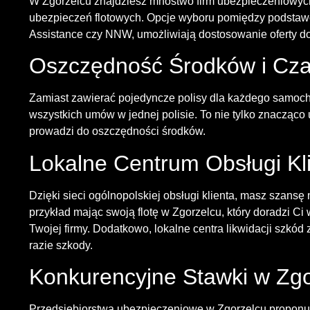
W Zgorzelcu znajdziesz mnóstwo firm ubezpieczeniowyc
ubezpieczeń flotowych. Opcje wyboru pomiędzy podsta
Assistance czy NNW, umożliwiają dostosowanie oferty do 
Oszczędność Środków i Cz
Zamiast zawierać pojedyncze polisy dla każdego samoch
wszystkich umów w jednej polisie. To nie tylko znacząco
prowadzi do oszczędności środków.
Lokalne Centrum Obsługi Kl
Dzięki sieci ogólnopolskiej obsługi klienta, masz szans
przykład mając swoją flotę w Zgorzelcu, który doradzi C
Twojej firmy. Dodatkowo, lokalne centra likwidacji szkód 
razie szkody.
Konkurencyjne Stawki w Zgo
Przedsiębiorstwa ubezpieczeniowe w Zgorzelcu proponuj