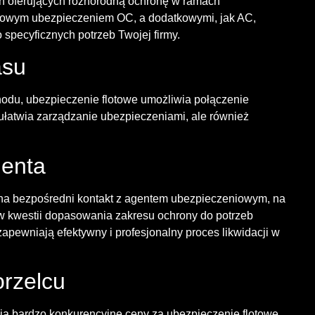
h oferujących różnorodną ochronę w ramach
wowym ubezpieczeniem OC, a dodatkowymi, jak AC,
specyficznych potrzeb Twojej firmy.
asu
odu, ubezpieczenie flotowe umożliwia połączenie
 ułatwia zarządzanie ubezpieczeniami, ale również
ienta
ę na bezpośredni kontakt z agentem ubezpieczeniowym, na
i w kwestii dopasowania zakresu ochrony do potrzeb
zapewniają efektywny i profesjonalny proces likwidacji w
rzelcu
ą bardzo konkurencyjne ceny za ubezpieczenie flotowe,