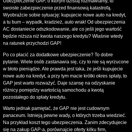
Ubezpieczenie GAP, o którym dzisiaj rozmawiamy, to
swoiste zabezpieczenie przed finansową katastrofą.
Wyobraźcie sobie sytuację: kupujecie nowe auto na kredyt,
a tu bum – wypadk, kradzież, auto wrak! Od ubezpieczenia
AC dostaniecie odszkodowanie, ale co jeśli jego wartość
będzie niższa niż kwota naszego kredytu? Właśnie wtedy
na ratunek przychodzi GAP!
Po co płacić za dodatkowe ubezpieczenie? To dobre
pytanie. Wiele osób zastanawia się, czy to nie są wyrzucone
w błoto pieniądze. Ale prawda jest taka, że jeśli kupujecie
nowe auto na kredyt, a przy tym macie krótki okres spłaty, to
GAP jest warto rozważyć. Daje szansę na odzyskanie
różnicy pomiędzy wartością samochodu a kwotą
pozostałego do spłaty kredytu.
Warto jednak pamiętać, że GAP nie jest cudownym
panaceum. Istnieją pewne wady, o których trzeba wiedzieć.
Na przykład koszt tego ubezpieczenia. Zanim zdecydujecie
się na zakup GAP-a, porównajcie oferty kilku firm,