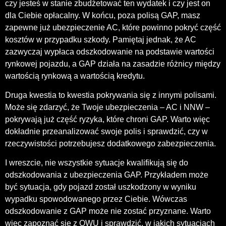
czy jesteś w stanie zbudżetować ten wydatek i czy jest on
dla Ciebie opłacalny. W końcu, poza polisą GAP, masz
zapewne już ubezpieczenie AC, które powinno pokryć część
kosztów w przypadku szkody. Pamiętaj jednak, że AC
zazwyczaj wypłaca odszkodowanie na podstawie wartości
rynkowej pojazdu, a GAP działa na zasadzie różnicy między
wartością rynkową a wartością kredytu.
Druga kwestia to kwestia pokrywania się z innymi polisami.
Może się zdarzyć, że Twoje ubezpieczenia – AC i NNW –
pokrywają już część ryzyka, które chroni GAP. Warto więc
dokładnie przeanalizować swoje polis i sprawdzić, czy w
rzeczywistości potrzebujesz dodatkowego zabezpieczenia.
I wreszcie, nie wszystkie sytuacje kwalifikują się do
odszkodowania z ubezpieczenia GAP. Przykładem może
być sytuacja, gdy pojazd został uszkodzony w wyniku
wypadku spowodowanego przez Ciebie. Wówczas
odszkodowanie z GAP może nie zostać przyznane. Warto
więc zapoznać się z OWU i sprawdzić, w jakich sytuacjach