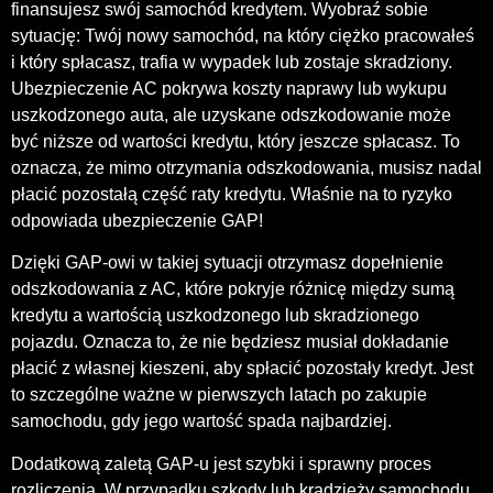
finansujesz swój samochód kredytem. Wyobraź sobie
sytuację: Twój nowy samochód, na który ciężko pracowałeś
i który spłacasz, trafia w wypadek lub zostaje skradziony.
Ubezpieczenie AC pokrywa koszty naprawy lub wykupu
uszkodzonego auta, ale uzyskane odszkodowanie może
być niższe od wartości kredytu, który jeszcze spłacasz. To
oznacza, że mimo otrzymania odszkodowania, musisz nadal
płacić pozostałą część raty kredytu. Właśnie na to ryzyko
odpowiada ubezpieczenie GAP!
Dzięki GAP-owi w takiej sytuacji otrzymasz dopełnienie
odszkodowania z AC, które pokryje różnicę między sumą
kredytu a wartością uszkodzonego lub skradzionego
pojazdu. Oznacza to, że nie będziesz musiał dokładanie
płacić z własnej kieszeni, aby spłacić pozostały kredyt. Jest
to szczególne ważne w pierwszych latach po zakupie
samochodu, gdy jego wartość spada najbardziej.
Dodatkową zaletą GAP-u jest szybki i sprawny proces
rozliczenia. W przypadku szkody lub kradzieży samochodu