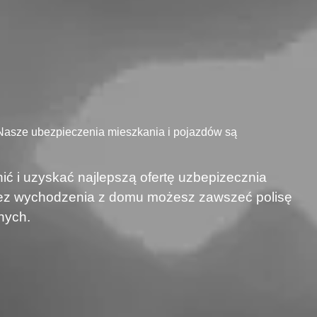
 Nasze ubezpieczenia mieszkania i pojazdów są
ić i uzyskać najlepszą ofertę uzbepizecznia
 bez wychodzenia z domu możesz zawszeć polisę
nych.