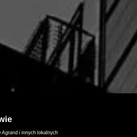
wie
 Agrand i innych lokalnych