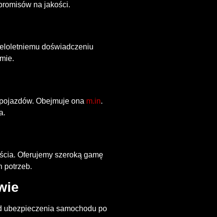
promisów na jakości.
ieloletniemu doświadczeniu
mie.
 pojazdów. Obejmuje ona
m.in
.
a.
jścia. Oferujemy szeroką gamę
 potrzeb.
wie
Od ubezpieczenia samochodu po