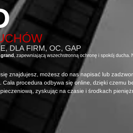
D
ŁUCHÓW
, DLA FIRM, OC, GAP
Agrand
, zapewniającą wszechstronną ochronę i spokój ducha.
i się znajdujesz, możesz do nas napisać lub zadzwon
. Cała procedura odbywa się online, dzięki czemu
pieczeniową, zyskując na czasie i środkach pienięż