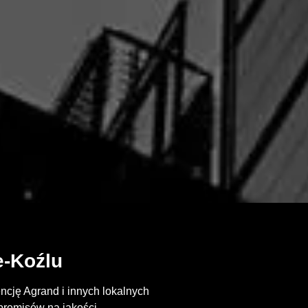
e-Koźlu
cję Agrand i innych lokalnych
promisów na jakości.