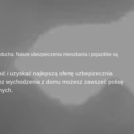
 ducha. Nasze ubezpieczenia mieszkania i pojazdów są
ić i uzyskać najlepszą ofertę uzbepizecznia
 bez wychodzenia z domu możesz zawszeć polisę
nych.