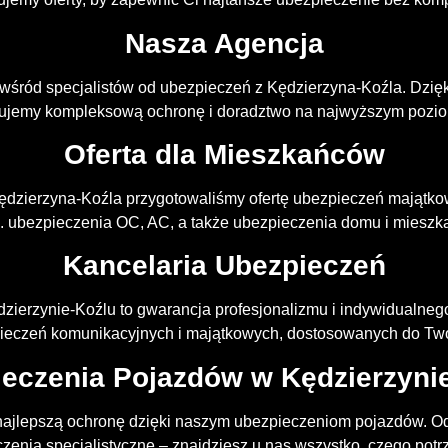
Nasza Agencja
 wśród specjalistów od ubezpieczeń z Kędzierzyna-Koźla. Dzię
rujemy kompleksową ochronę i doradztwo na najwyższym pozio
Oferta dla Mieszkańców
ędzierzyna-Koźla przygotowaliśmy ofertę ubezpieczeń majątko
. ubezpieczenia OC, AC, a także ubezpieczenia domu i mieszk
Kancelaria Ubezpieczeń
ierzynie-Koźlu to gwarancja profesjonalizmu i indywidualneg
eczeń komunikacyjnych i majątkowych, dostosowanych do Two
eczenia Pojazdów w Kędzierzyni
ajlepszą ochronę dzięki naszym ubezpieczeniom pojazdów. 
zenia specjalistyczne – znajdziesz u nas wszystko, czego potr