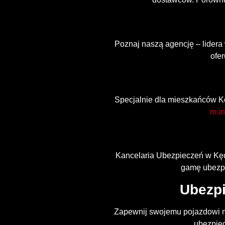
Poznaj naszą agencję – lidera
ofe
Specjalnie dla mieszkańców K
m.in
Kancelaria Ubezpieczeń w Kędz
gamę ubezpi
Ubezpi
Zapewnij swojemu pojazdowi n
ubezpiec