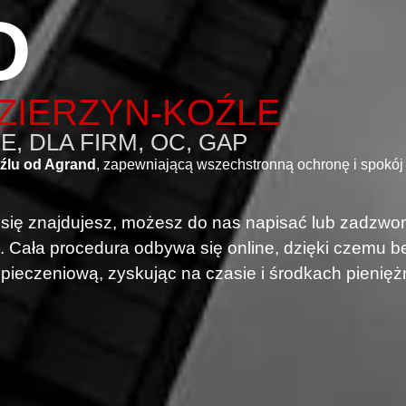
D
ZIERZYN-KOŹLE
, DLA FIRM, OC, GAP
źlu od Agrand
, zapewniającą wszechstronną ochronę i spokój
i się znajdujesz, możesz do nas napisać lub zadzwon
. Cała procedura odbywa się online, dzięki czemu
pieczeniową, zyskując na czasie i środkach pienięż