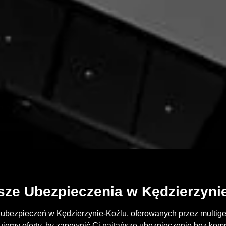
sze Ubezpieczenia w Kędzierzyni
 ubezpieczeń w Kędzierzynie-Koźlu, oferowanych przez multigen
emy oferty, by zapewnić Ci najtańsze ubezpieczenie bez kom