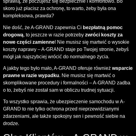
sprawią, że poczujesz się bezpiecznie i komfortowo. Bo
skoro już płacisz za ochronę, to warto, żeby była ona
kompleksowa, prawda?
Nie dość, że A-GRAND zapewnia Ci
bezpłatną pomoc
drogową
, to jeszcze w razie potrzeby
zwróci koszty za
nowe części zamienne
! Nie musisz się martwić o wysokie
koszty naprawy – A-GRAND staje po Twojej stronie, żebyś
mógł jak najszybciej wrócić do normalnego życia.
A jakby tego było mało, A-GRAND oferuje również
wsparcie
prawne w razie wypadku
. Nie musisz się martwić o
skomplikowane procedury i formalności – A-GRAND zadba
o to, żebyś nie został sam w obliczu trudnej sytuacji.
To wszystko sprawia, że ubezpieczenie samochodu w A-
GRAND to nie tylko ochrona przed nieprzewidzianymi
zdarzeniami, ale także spokojny sen i pewność siebie na
drodze.