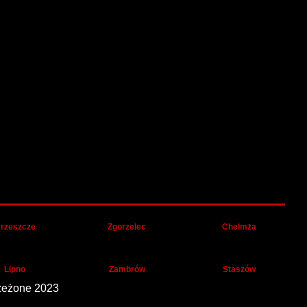
rzeszcze
Zgorzelec
Chełmża
Lipno
Zambrów
Staszów
zeżone 2023