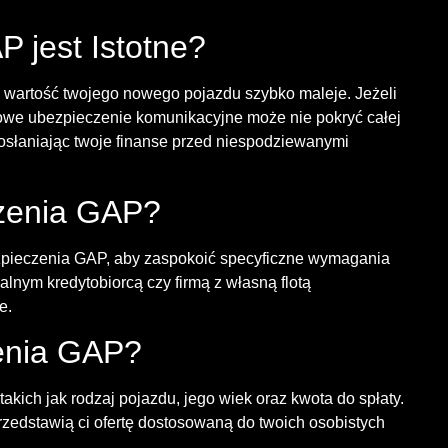
 jest Istotne?
artość twojego nowego pojazdu szybko maleje. Jeżeli
owe ubezpieczenie komunikacyjne może nie pokryć całej
osłaniając twoje finanse przed niespodziewanymi
czenia GAP?
zpieczenia GAP, aby zaspokoić specyficzne wymagania
alnym kredytobiorcą czy firmą z własną flotą
e.
enia GAP?
ich jak rodzaj pojazdu, jego wiek oraz kwota do spłaty.
rzedstawią ci ofertę dostosowaną do twoich osobistych