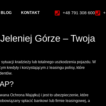
+48 791 308 600
+
BLOG
KONTAKT
eleniej Górze – Twoja
sytuacji kradzieży lub totalnego uszkodzenia pojazdu. W
 kredyty i korzystającym z leasingu polisy, które
ydentów.
GAP?
wana Ochrona Majątku) i jest to ubezpieczenie, które
obowiązany spłacić bankowi lub firmie leasingowej, a