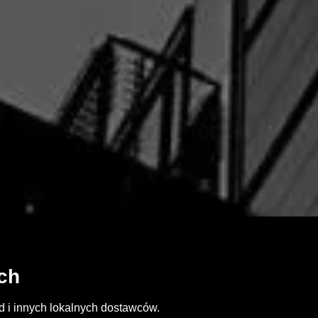
ch
d i innych lokalnych dostawców.