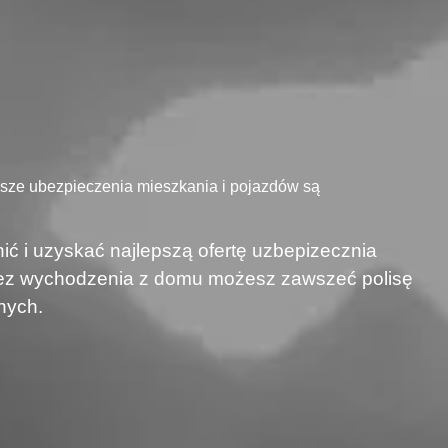
asze ubezpieczenia mieszkania i pojazdów są
ić i uzyskać najlepszą ofertę uzbepizecznia
 bez wychodzenia z domu możesz zawszeć polisę
nych.