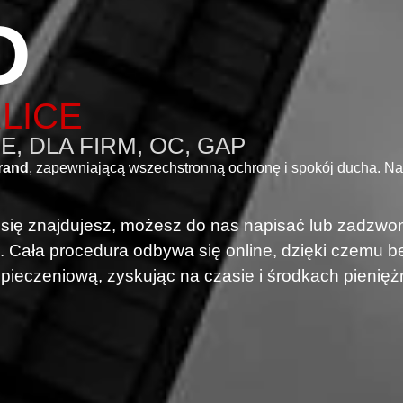
D
LICE
, DLA FIRM, OC, GAP
rand
, zapewniającą wszechstronną ochronę i spokój ducha. N
i się znajdujesz, możesz do nas napisać lub zadzwon
. Cała procedura odbywa się online, dzięki czemu
pieczeniową, zyskując na czasie i środkach pienięż