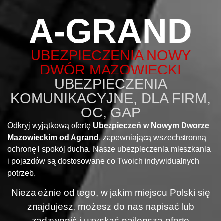
A-GRAND
UBEZPIECZENIA NOWY
DWÓR MAZOWIECKI
UBEZPIECZENIA
KOMUNIKACYJNE, DLA FIRM,
OC, GAP
Odkryj wyjątkową ofertę
Ubezpieczeń w Nowym Dworze
Mazowieckim od Agrand
, zapewniającą wszechstronną
ochronę i spokój ducha. Nasze ubezpieczenia mieszkania
i pojazdów są dostosowane do Twoich indywidualnych
potrzeb.
Niezależnie od tego, w jakim miejscu Polski się
znajdujesz, możesz do nas napisać lub
zadzwonić i uzyskać najlepszą ofertę