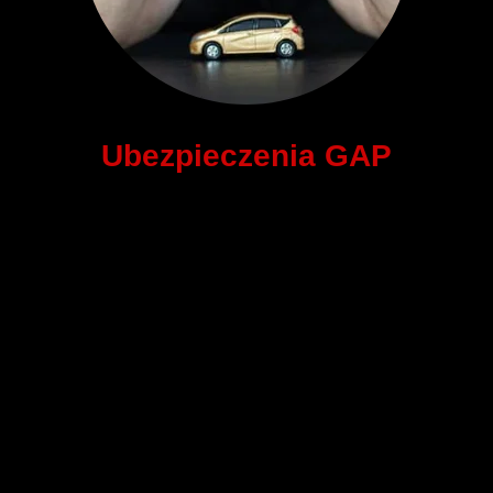
Ubezpieczenia GAP
Wyróżniając się na rynku dzięki naszym ubezpieczeniom
GAP, oferujemy Ci ochronę finansową na wypadek, gdy
wartość rynkowa Twojego samochodu jest niższa niż kwota,
którą jeszcze musisz spłacić. Nasze ubezpieczenia GAP to
gwarancja Twojego spokoju ducha.