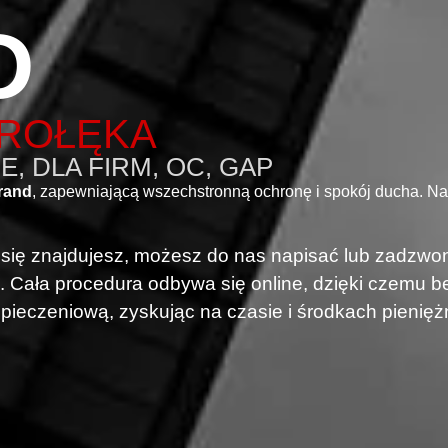
D
TROŁĘKA
, DLA FIRM, OC, GAP
rand
, zapewniającą wszechstronną ochronę i spokój ducha. N
i się znajdujesz, możesz do nas napisać lub zadzwon
. Cała procedura odbywa się online, dzięki czemu
pieczeniową, zyskując na czasie i środkach pienięż