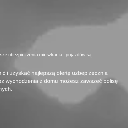
asze ubezpieczenia mieszkania i pojazdów są
ić i uzyskać najlepszą ofertę uzbepizecznia
 bez wychodzenia z domu możesz zawszeć polisę
nych.