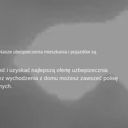
 Nasze ubezpieczenia mieszkania i pojazdów są
ić i uzyskać najlepszą ofertę uzbepizecznia
 bez wychodzenia z domu możesz zawszeć polisę
nych.