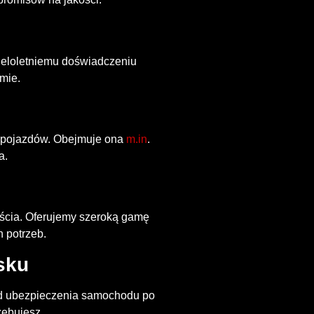
wieloletniemu doświadczeniu
mie.
i pojazdów. Obejmuje ona
m.in
.
a.
jścia. Oferujemy szeroką gamę
 potrzeb.
sku
Od ubezpieczenia samochodu po
zebujesz.