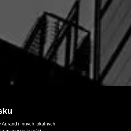
sku
 Agrand i innych lokalnych
promisów na jakości.