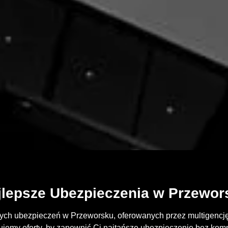
jlepsze Ubezpieczenia w Przewor
ych ubezpieczeń w Przeworsku, oferowanych przez multigencję
emy oferty, by zapewnić Ci najtańsze ubezpieczenie bez kom