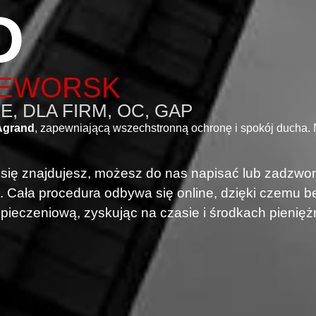
D
ZEWORSK
, DLA FIRM, OC, GAP
Agrand
, zapewniającą wszechstronną ochronę i spokój ducha.
i się znajdujesz, możesz do nas napisać lub zadzwon
. Cała procedura odbywa się online, dzięki czemu
pieczeniową, zyskując na czasie i środkach pienięż