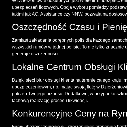
W Dzierżoniowie dostępnych jest wiele firm ubezpiecze
ubezpieczeń flotowych. Opcja wyboru pomiędzy podsta
takimi jak AC, Assistance czy NNW, pozwala na dostosowa
Oszczędność Czasu i Pieni
Zamiast zakładania odrębnych polis dla każdego samoch
wszystkich umów w jednej polisie. To nie tylko znacznie
generuje oszczędności.
Lokalne Centrum Obsługi Kl
Dzięki sieci biur obsługi klienta na terenie całego kraj
ubezpieczeniowym, np. mając swoją flotę w Dzierżoniow
potrzeb Twojego biznesu. Dodatkowo, w przypadku szkód,
fachową realizację procesu likwidacji.
Konkurencyjne Ceny na Ryn
Firmy ubezpieczeniowe w Dzierżoniowie proponują bardz