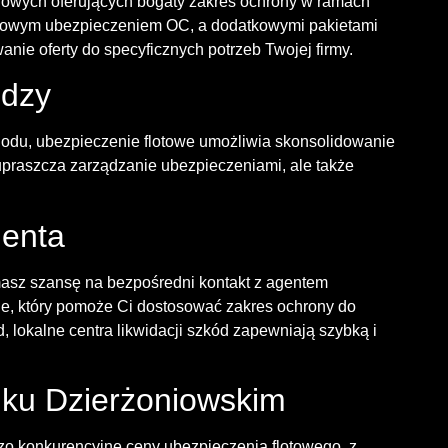
niowych oferujących bogaty zakres ochrony w ramach
wowym ubezpieczeniem OC, a dodatkowymi pakietami
nie oferty do specyficznych potrzeb Twojej firmy.
ędzy
odu, ubezpieczenie flotowe umożliwia skonsolidowanie
 upraszcza zarządzanie ubezpieczeniami, ale także
ienta
u, masz szansę na bezpośredni kontakt z agentem
ie, który pomoże Ci dostosować zakres ochrony do
 lokalne centra likwidacji szkód zapewniają szybką i
ku Dzierżoniowskim
o konkurencyjne ceny ubezpieczenia flotowego, z