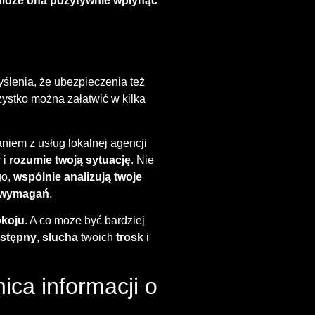
k może ona pozytywnie wpłynąć
lenia, że ​​ubezpieczenia też
ystko można załatwić w kilka
niem z usług lokalnej agencji
y
i
rozumie twoją sytuację
. Nie
go,
wspólnie analizują twoje
 wymagań
.
koju
. A co może być bardziej
ostępny
,
słucha
twoich
trosk
i
ca informacji o