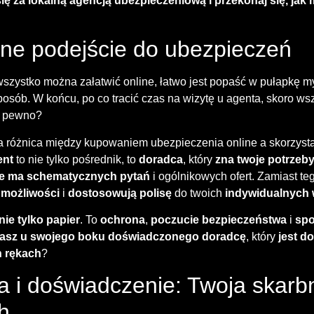
się za
lokalną agencją ubezpieczeniową
i przekonaj się, ja
lne podejście do ubezpieczeń
szystko można załatwić online, łatwo jest popaść w pułapkę myś
sób. W końcu, po co tracić czas na wizytę u agenta, skoro wsz
na pewno?
a różnica między kupowaniem ubezpieczenia online a skorzysta
ent
to nie tylko pośrednik, to
doradca
, który
zna twoje potrzeb
ie ma schematycznych pytań
i ogólnikowych ofert. Zamiast te
e
możliwości
i
dostosowują polisę
do twoich
indywidualnych
nie tylko papier
. To
ochrona
,
poczucie bezpieczeństwa
i
spo
asz u swojego boku doświadczonego doradcę
, który
jest d
h rękach
?
i doświadczenie: Twoja skarbni
h