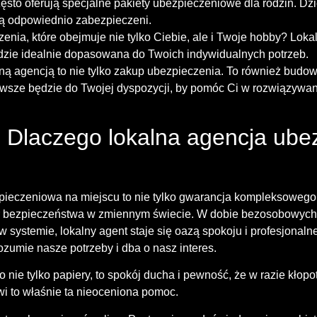
zęsto oferują specjalne pakiety ubezpieczeniowe dla rodzin. D
są odpowiednio zabezpieczeni.
nia, które obejmuje nie tylko Ciebie, ale i Twoje hobby? Loka
będzie idealnie dopasowana do Twoich indywidualnych potrzeb.
ną agencją to nie tylko zakup ubezpieczenia. To również budowa
zawsze będzie do Twojej dyspozycji, by pomóc Ci w rozwiązywa
Dlaczego lokalna agencja ube
zpieczeniowa na miejscu to nie tylko gwarancja kompleksowego
ilar bezpieczeństwa w zmiennym świecie. W dobie bezosobowych 
w systemie, lokalny agent staje się oazą spokoju i profesjonal
zumie nasze potrzeby i dba o nasz interes.
o nie tylko papiery, to spokój ducha i pewność, że w razie kłop
wi to właśnie ta nieoceniona pomoc.