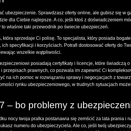
ć ubezpieczenie. Sprawdzasz oferty online, ale gubisz się w gą
dzie dla Ciebie najlepsze. A co, jeśli ktoś z doświadczeniem mó
to właśnie taki przewodnik po świecie ubezpieczeń.
, która sprzedaje Ci polisę. To specjalista, który posiada boga
ich specyfikacji i korzyściach. Potrafi dostosować oferty do T
iewając wszelkie wątpliwości.
pieczeniowi posiadają certyfikaty i licencje, które świadczą o
 i przepisach prawnych, co pozwala im zapewnić Ci kompleksow
yć na ich pomoc w rozwiązaniu sprawy i negocjacjach z towa
ajomości rynku ubezpieczeniowego, w trudnych sytuacjach moż
7 – bo problemy z ubezpieczen
odku nocy twoja pralka postanawia się zemścić za lata prania i
zukasz numeru do ubezpieczyciela. Ale co, jeśli twój ubezpiecz