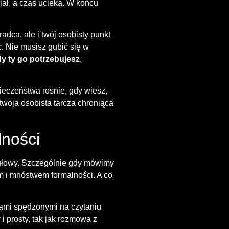
iał, a czas ucieka. W końcu
radca, ale i twój osobisty punkt
c. Nie musisz gubić się w
dy ty go potrzebujesz
,
pieczeństwa rośnie, gdy wiesz,
twoja osobista tarcza chroniąca
ności
 głowy. Szczególnie gdy mówimy
m i mnóstwem formalności. A co
ami spędzonymi na czytaniu
 prosty, tak jak rozmowa z