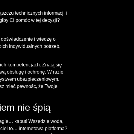
szczu technicznych informacji i
głby Ci pomóc w tej decyzji?
te doświadczenie i wiedzę o
woich indywidualnych potrzeb,
 ich kompetencjach. Znają się
ą obsługę i ochronę. W razie
rzystwem ubezpieczeniowym.
esz mieć pewność, że Twoje
iem nie śpią
 nagle… kaput! Wszędzie woda,
yciel to… internetowa platforma?