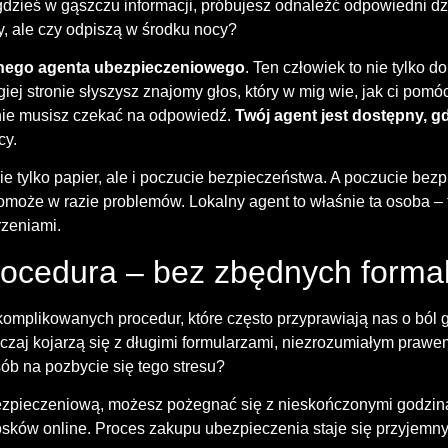
gdzieś w gąszczu informacji, próbujesz odnaleźć odpowiedni dz
y, ale czy odpiszą w środku nocy?
lnego agenta ubezpieczeniowego
. Ten człowiek to nie tylko do
iej stronie słyszysz znajomy głos, który w mig wie, jak ci pomó
, nie musisz czekać na odpowiedź.
Twój agent jest dostępny, g
cy.
ie tylko papier, ale i poczucie bezpieczeństwa. A poczucie bez
omoże w razie problemów. Lokalny agent to właśnie ta osoba – 
rzeniami.
ocedura – bez zbędnych formal
komplikowanych procedur, które często przyprawiają nas o ból
czaj kojarzą się z długimi formularzami, niezrozumiałym prawe
sób na pozbycie się tego stresu?
ezpieczeniową, możesz pożegnać się z nieskończonymi godzin
sków online. Proces zakupu ubezpieczenia staje się przyjemny i