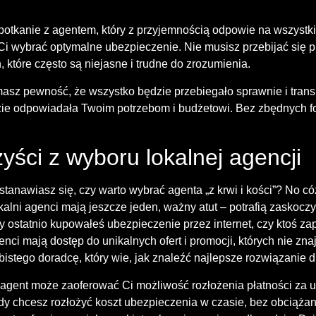
potkanie z agentem, który z przyjemnością odpowie na wszystki
i wybrać optymalne ubezpieczenie. Nie musisz przebijać się pr
 które często są niejasne i trudne do zrozumienia.
asz pewność, że wszystko będzie przebiegało sprawnie i trans
zie odpowiadała Twoim potrzebom i budżetowi. Bez zbędnych fo
ści z wyboru lokalnej agencji
stanawiasz się, czy warto wybrać agenta „z krwi i kości”? No cóż
kalni agenci mają jeszcze jeden, ważny atut – potrafią zaskoc
y ostatnio kupowałeś ubezpieczenie przez internet, czy ktoś z
nci mają dostęp do unikalnych ofert i promocji, których nie znaj
bistego doradcę, który wie, jak znaleźć najlepsze rozwiązanie d
 agent może zaoferować Ci możliwość rozłożenia płatności za 
dy chcesz rozłożyć koszt ubezpieczenia w czasie, bez obciążan