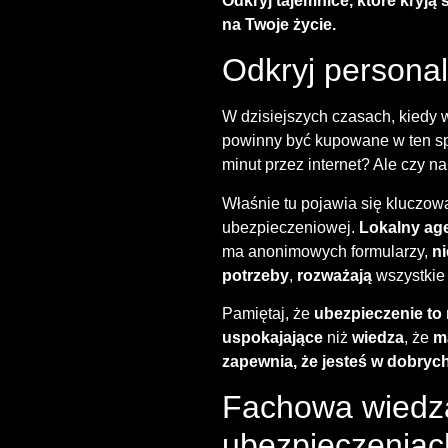
Odkryj tajemnice, które kryją 
na Twoje życie.
Odkryj persona
W dzisiejszych czasach, kiedy w
powinny być kupowane w ten spo
minut przez internet? Ale czy 
Właśnie tu pojawia się kluczow
ubezpieczeniowej.
Lokalny ag
ma anonimowych formularzy,
n
potrzeby
,
rozważają
wszystki
Pamiętaj, że
ubezpieczenie to 
uspokajające
niż
wiedza
, że
m
zapewnia, że ​​jesteś w dobryc
Fachowa wiedza 
ubezpieczeniac