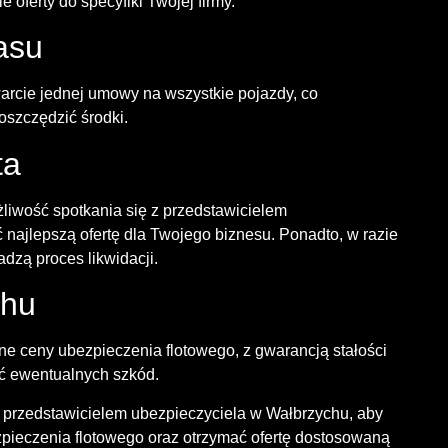
oferty do specyfiki Twojej firmy.
asu
rcie jednej umowy na wszystkie pojazdy, co
oszczędzić środki.
ta
żliwość spotkania się z przedstawicielem
najlepszą ofertę dla Twojego biznesu. Ponadto, w razie
adzą proces likwidacji.
chu
e ceny ubezpieczenia flotowego, z gwarancją stałości
ość ewentualnych szkód.
z przedstawicielem ubezpieczyciela w Wałbrzychu, aby
zpieczenia flotowego oraz otrzymać ofertę dostosowaną