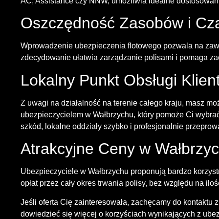
AC, Assistance czy NNW, umożliwia idealne dostosowanie 
Oszczędność Zasobów i Cz
Wprowadzenie ubezpieczenia flotowego pozwala na zawa
zdecydowanie ułatwia zarządzanie polisami i pomaga za
Lokalny Punkt Obsługi Klien
Z uwagi na działalność na terenie całego kraju, masz mo
ubezpieczycielem w Wałbrzychu, który pomoże Ci wybrać 
szkód, lokalne oddziały szybko i profesjonalnie przeprow
Atrakcyjne Ceny w Wałbrzy
Ubezpieczyciele w Wałbrzychu proponują bardzo korzystn
opłat przez cały okres trwania polisy, bez względu na il
Jeśli oferta Cię zainteresowała, zachęcamy do kontaktu 
dowiedzieć się więcej o korzyściach wynikających z ube