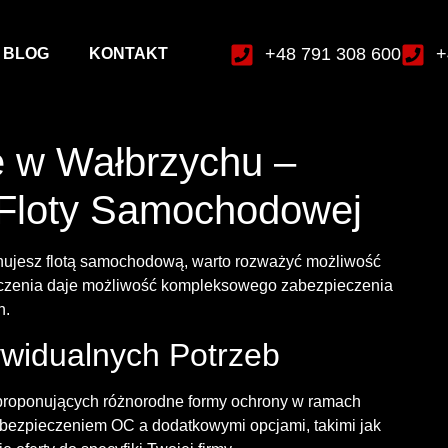
+48 791 308 600
+
BLOG
KONTAKT
e w Wałbrzychu –
 Floty Samochodowej
onujesz flotą samochodową, warto rozważyć możliwość
ieczenia daje możliwość kompleksowego zabezpieczenia
h.
widualnych Potrzeb
proponujących różnorodne formy ochrony w ramach
ezpieczeniem OC a dodatkowymi opcjami, takimi jak